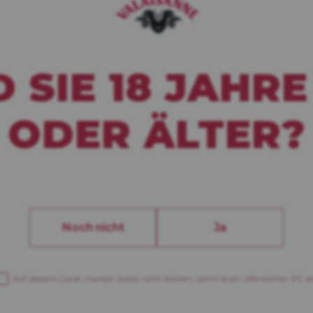
D SIE 18 JAHRE
ODER ÄLTER?
Noch nicht
Ja
Auf diesem Gerät merken
(bitte nicht klicken, wenn es ein öffentlicher PC is